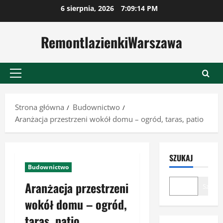
Przejdź
6 sierpnia, 2026
7:09:14 PM
do
treści
RemontlazienkiWarszawa
Menu
główne
Strona główna
Budownictwo
Aranżacja przestrzeni wokół domu – ogród, taras, patio
SZUKAJ
Budownictwo
Aranżacja przestrzeni
Szukaj
wokół domu – ogród,
taras, patio