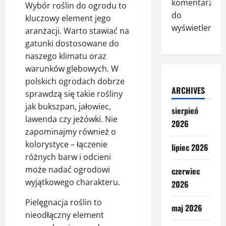
komentarzy
Wybór roślin do ogrodu to
do
kluczowy element jego
wyświetlenia.
aranżacji. Warto stawiać na
gatunki dostosowane do
naszego klimatu oraz
warunków glebowych. W
polskich ogrodach dobrze
ARCHIVES
sprawdzą się takie rośliny
jak bukszpan, jałowiec,
sierpień
lawenda czy jeżówki. Nie
2026
zapominajmy również o
kolorystyce – łączenie
lipiec 2026
różnych barw i odcieni
może nadać ogrodowi
czerwiec
wyjątkowego charakteru.
2026
Pielęgnacja roślin to
maj 2026
nieodłączny element