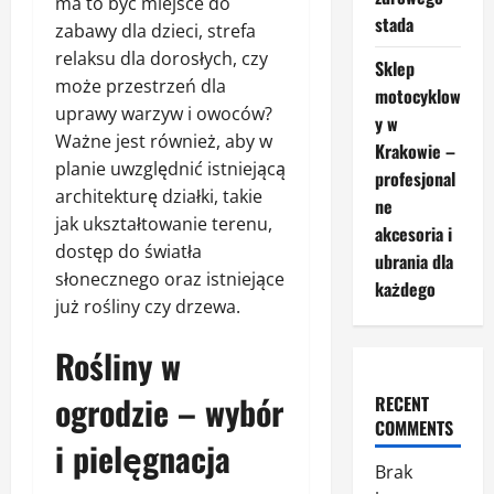
ma to być miejsce do
stada
zabawy dla dzieci, strefa
relaksu dla dorosłych, czy
Sklep
może przestrzeń dla
motocyklow
uprawy warzyw i owoców?
y w
Ważne jest również, aby w
Krakowie –
planie uwzględnić istniejącą
profesjonal
architekturę działki, takie
ne
jak ukształtowanie terenu,
akcesoria i
dostęp do światła
ubrania dla
słonecznego oraz istniejące
każdego
już rośliny czy drzewa.
Rośliny w
ogrodzie – wybór
RECENT
COMMENTS
i pielęgnacja
Brak