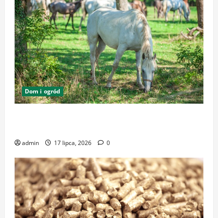
Dom i ogród
Zrównoważone podłoża i pasze w ekologicznej
hodowli – klucz do dobrostanu zwierząt
admin
17 lipca, 2026
0