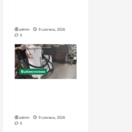
Odkurzacz przemysłowy w
wykonaniu
przeciwwybuchowym
admin
9 czerwca, 2026
0
Budownictwo
Odkurzacz przemysłowy w
wykonaniu
przeciwwybuchowym:
pewność
admin
9 czerwca, 2026
0