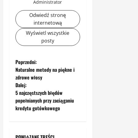
Administrator
Odwiedź stronę
internetową
Wyświetl wszystkie
posty
Z
Poprzedni:
Naturalne metody na piękne i
o
zdrowe włosy
Dalej:
b
5 najczęstszych błędów
a
popełnianych przy zaciąganiu
kredytu gotówkowego
c
z
POWIĄZANE TREŚCI