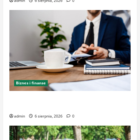
admin
6 sierpnia, 2026
0
Biznes i finanse
Kancelaria Adwokacka w Krakowie – kompleksowe
wsparcie i reprezentacja
admin
6 sierpnia, 2026
0