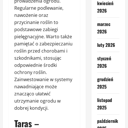
prowadzenia ogrodu.
kwiecień
Regularne podlewanie,
2026
nawożenie oraz
przycinanie roślin to
marzec
podstawowe zabiegi
2026
pielęgnacyjne. Warto także
pamiętać o zabezpieczaniu
luty 2026
roślin przed chorobami i
szkodnikami, stosując
styczeń
odpowiednie środki
2026
ochrony roślin.
grudzień
Zainwestowanie w systemy
2025
nawadniające może
znacząco ułatwić
listopad
utrzymanie ogrodu w
2025
dobrej kondycji.
Taras –
październik