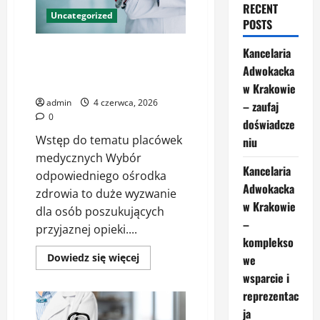
RECENT
Uncategorized
POSTS
Profesjonalna opieka medyczna
Kancelaria
– jak rozpoznać placówkę
Adwokacka
godną zaufania
w Krakowie
admin
4 czerwca, 2026
– zaufaj
0
doświadcze
Wstęp do tematu placówek
niu
medycznych Wybór
Kancelaria
odpowiedniego ośrodka
Adwokacka
zdrowia to duże wyzwanie
w Krakowie
dla osób poszukujących
–
przyjaznej opieki....
komplekso
Dowiedz
Dowiedz się więcej
we
się
wsparcie i
więcej
o
reprezentac
Profesjonalna
opieka
ja
medyczna