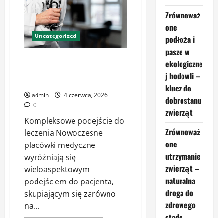
–
jak
Zrównoważ
rozpoznać
placówkę
one
godną
Uncategorized
podłoża i
zaufania
pasze w
Znaczenie nowoczesnych
ekologiczne
centrów medycznych dla
j hodowli –
zdrowia pacjentów
klucz do
admin
4 czerwca, 2026
dobrostanu
0
zwierząt
Kompleksowe podejście do
Zrównoważ
leczenia Nowoczesne
one
placówki medyczne
utrzymanie
wyróżniają się
zwierząt –
wieloaspektowym
naturalna
podejściem do pacjenta,
droga do
skupiającym się zarówno
zdrowego
na...
stada