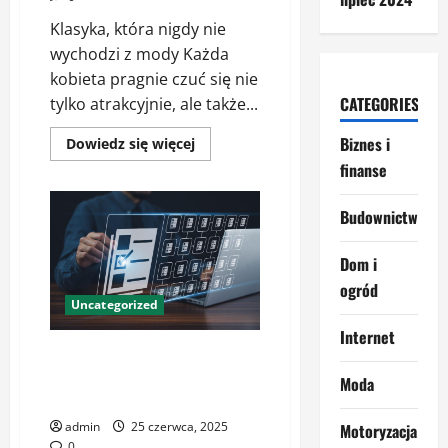
Klasyka, która nigdy nie
wychodzi z mody Każda
kobieta pragnie czuć się nie
CATEGORIES
tylko atrakcyjnie, ale także...
Biznes i
Dowiedz
Dowiedz się więcej
się
finanse
więcej
o
Moda
Damska:
Budownictwo
Elegancja
i
Wygoda
Dom i
w
Codziennych
ogród
Stylizacjach
Uncategorized
Internet
Jak skutecznie zarządzać
terminami i rezerwacjami usług
Moda
– sprawdzone metody
admin
25 czerwca, 2025
Motoryzacja
0