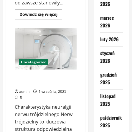
od zawsze stanowiły...
2026
Dowiedz
Dowiedz się więcej
marzec
się
więcej
2026
o
Co
warto
luty 2026
wiedzieć
o
Kinotece
i
styczeń
jej
filmowym
2026
Uncategorized
dziedzictwie
Warszawy
grudzień
Nerw trójdzielny jak leczyć –
2025
innowacyjne metody
admin
1 września, 2025
listopad
0
2025
Charakterystyka neuralgii
nerwu trójdzielnego Nerw
październik
trójdzielny to kluczowa
2025
struktura odpowiedzialna