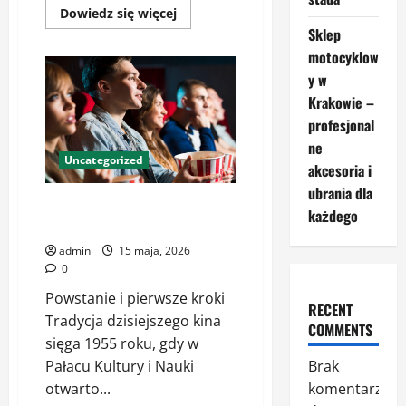
Dowiedz
Dowiedz się więcej
się
Sklep
więcej
o
motocyklow
Znaczenie
nowoczesnych
y w
centrów
Krakowie –
medycznych
dla
profesjonal
zdrowia
pacjentów
ne
Uncategorized
akcesoria i
ubrania dla
Kinoteka – Legendarne Miejsce
każdego
na Mapie Warszawskiego Kina
admin
15 maja, 2026
0
Powstanie i pierwsze kroki
RECENT
Tradycja dzisiejszego kina
COMMENTS
sięga 1955 roku, gdy w
Brak
Pałacu Kultury i Nauki
komentarzy
otwarto...