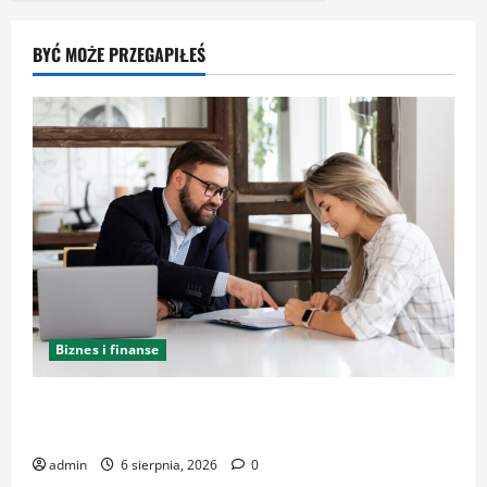
wpisów
nowoczesne
i
klasyczne
BYĆ MOŻE PRZEGAPIŁEŚ
propozycje
dla
wymagających
Biznes i finanse
Kancelaria Adwokacka w Krakowie – zaufaj
doświadczeniu
admin
6 sierpnia, 2026
0