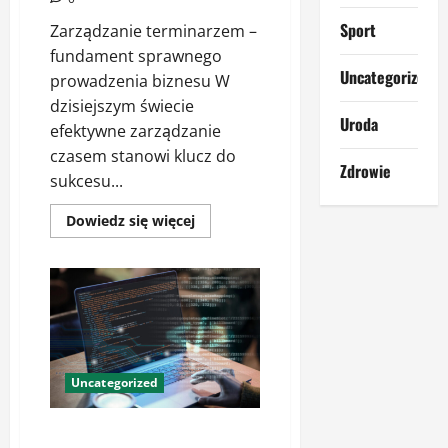
Sport
Zarządzanie terminarzem –
fundament sprawnego
Uncategorized
prowadzenia biznesu W
dzisiejszym świecie
Uroda
efektywne zarządzanie
czasem stanowi klucz do
Zdrowie
sukcesu...
Dowiedz
Dowiedz się więcej
się
więcej
o
Jak
skutecznie
zarządzać
terminami
i
rezerwacjami
usług
–
Uncategorized
sprawdzone
metody
Nowoczesne rozwiązania IT w