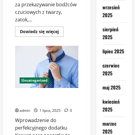
za przekazywanie bodźców
wrzesień
czuciowych z twarzy,
2025
zatok,...
sierpień
Dowiedz
Dowiedz się więcej
się
2025
więcej
o
Nerw
lipiec 2025
trójdzielny
jak
leczyć
czerwiec
–
innowacyjne
2025
metody
Uncategorized
maj 2025
Krawat i poszetka zestaw – jak
kwiecień
budować harmonijną elegancję
2025
admin
1 lipca, 2025
0
Wprowadzenie do
marzec
perfekcyjnego dodatku
2025