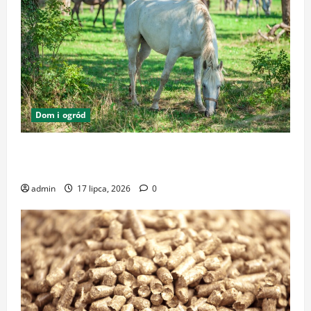
Dom i ogród
Zrównoważone podłoża i pasze w ekologicznej
hodowli – klucz do dobrostanu zwierząt
admin
17 lipca, 2026
0