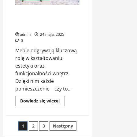
Wyjątkowe meble z Kępna –
nowoczesne i klasyczne
propozycje dla wymagających
admin
24 maja, 2025
0
Meble odgrywają kluczową
rolę w kształtowaniu
estetyki oraz
funkcjonalności wnętrz.
Dzięki nim każde
pomieszczenie – czy to...
Dowiedz
Dowiedz się więcej
się
więcej
o
Wyjątkowe
meble
Stronicowanie
1
2
3
Następny
z
Kępna
–