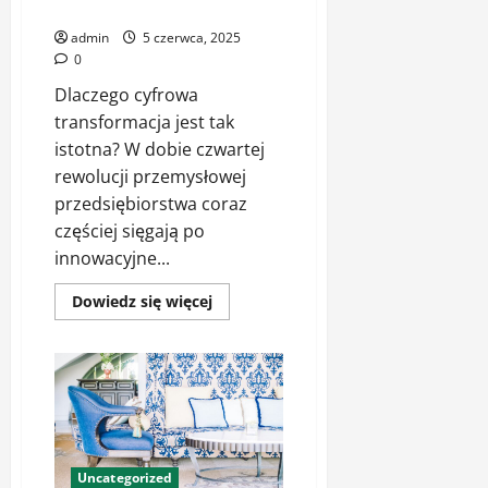
erze Przemysłu 4.
admin
5 czerwca, 2025
0
Dlaczego cyfrowa
transformacja jest tak
istotna? W dobie czwartej
rewolucji przemysłowej
przedsiębiorstwa coraz
częściej sięgają po
innowacyjne...
Dowiedz
Dowiedz się więcej
się
więcej
o
Nowoczesne
rozwiązania
IT
w
erze
Przemysłu
4.
Uncategorized