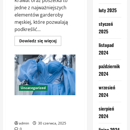
Krawat oraz poszetka to
jedne z najważniejszych
luty 2025
elementów garderoby
męskiej, które pozwalają
styczeń
podkreślić...
2025
Dowiedz
Dowiedz się więcej
listopad
się
więcej
2024
o
Krawat
i
poszetka
październik
zestaw
–
2024
jak
budować
harmonijną
wrzesień
Uncategorized
elegancję
2024
Moda Damska: Elegancja i
sierpień
Wygoda w Codziennych
Stylizacjach
2024
admin
30 czerwca, 2025
lipiec 2024
0