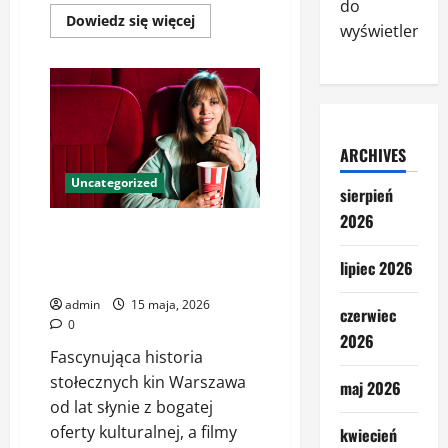
do
Dowiedz
Dowiedz się więcej
wyświetlenia.
się
więcej
o
Kinoteka
–
Legendarne
Miejsce
na
Mapie
ARCHIVES
Warszawskiego
Kina
Uncategorized
sierpień
2026
Co warto wiedzieć o Kinotece i
jej filmowym dziedzictwie
lipiec 2026
Warszawy
admin
15 maja, 2026
czerwiec
0
2026
Fascynująca historia
stołecznych kin Warszawa
maj 2026
od lat słynie z bogatej
oferty kulturalnej, a filmy
kwiecień