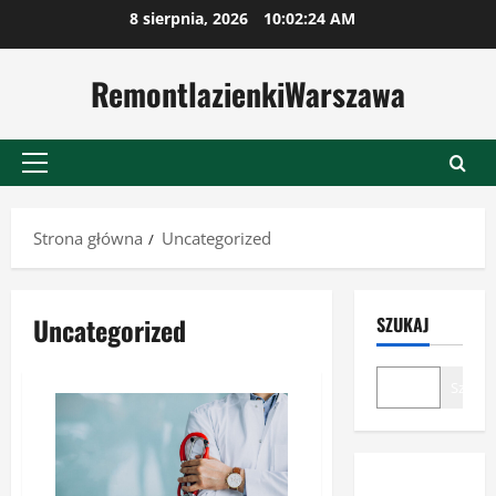
Przejdź
8 sierpnia, 2026
10:02:24 AM
do
treści
RemontlazienkiWarszawa
Menu
główne
Strona główna
Uncategorized
Uncategorized
SZUKAJ
Szukaj