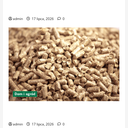
Zrównoważone podłoża i pasze w ekologicznej
hodowli – klucz do dobrostanu zwierząt
admin
17 lipca, 2026
0
Dom i ogród
Zrównoważone utrzymanie zwierząt – naturalna
droga do zdrowego stada
admin
17 lipca, 2026
0