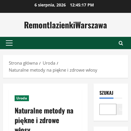
Przejdź
6 sierpnia, 2026
12:45:18 PM
do
treści
RemontlazienkiWarszawa
Menu
główne
Strona główna
Uroda
Naturalne metody na piękne i zdrowe włosy
SZUKAJ
Uroda
Naturalne metody na
Szukaj
piękne i zdrowe
włosy