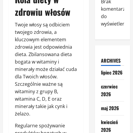
Brak
zdrowiu włosów
komentarzy
do
wyświetlenia.
Twoje włosy są odbiciem
twojego zdrowia, a
kluczowym elementem
zdrowia jest odpowiednia
dieta. Zbilansowana dieta
ARCHIVES
bogata w witaminy i
minerały może działać cuda
lipiec 2026
dla Twoich włosów.
Szczególnie ważne są
czerwiec
witaminy z grupy B,
2026
witamina C, D, E oraz
minerały takie jak cynk i
maj 2026
żelazo.
kwiecień
Regularne spożywanie
2026
produktów bogatych w