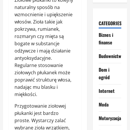
naturalny sposób na
wzmocnienie i upiększenie
włosów. Zioła takie jak
CATEGORIES
pokrzywa, rumianek,
Biznes i
rozmaryn czy mięta są
finanse
bogate w substancje
odżywcze i mają działanie
Budownictwo
antyoksydacyjne.
Regularne stosowanie
Dom i
ziołowych płukanek może
ogród
poprawić strukturę włosa,
nadając mu blasku i
Internet
miękkości.
Moda
Przygotowanie ziołowej
płukanki jest bardzo
Motoryzacja
proste. Wystarczy zalać
wybrane zioła wrzątkiem,