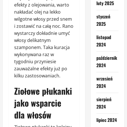
luty 2025
efekty z olejowania, warto
nakładać olej na lekko
styczeń
wilgotne włosy przed snem
2025
i zostawić na całą noc. Rano
wystarczy dokładnie umyć
listopad
włosy delikatnym
2024
szamponem. Taka kuracja
wykonywana raz w
październik
tygodniu przyniesie
2024
zauważalne efekty już po
kilku zastosowaniach.
wrzesień
2024
Ziołowe płukanki
sierpień
jako wsparcie
2024
dla włosów
lipiec 2024
Ziołowe płukanki to kolejny