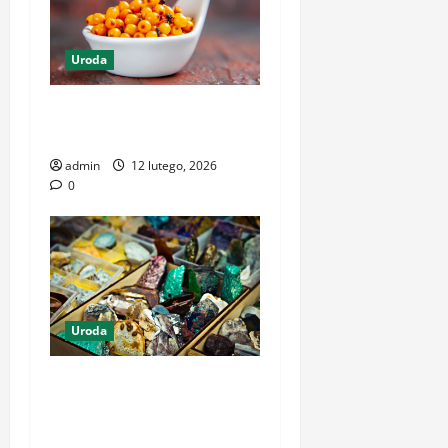
Uroda
panrokitnik.pl Naturalne
wsparcie dla zdrowia
admin
12 lutego, 2026
0
Uroda
Niezwykły świat minerałów
– jak odkryć ich piękno i
ukryty potencjał?