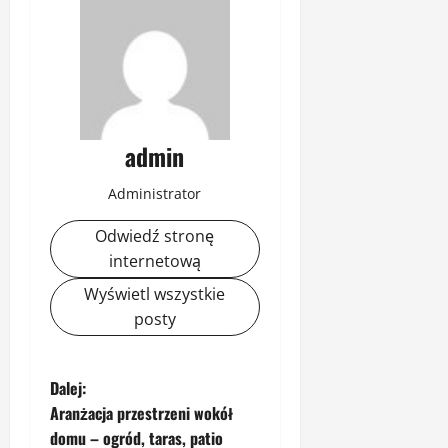
admin
Administrator
Odwiedź stronę
internetową
Wyświetl wszystkie
posty
Z
Dalej:
Aranżacja przestrzeni wokół
o
domu – ogród, taras, patio