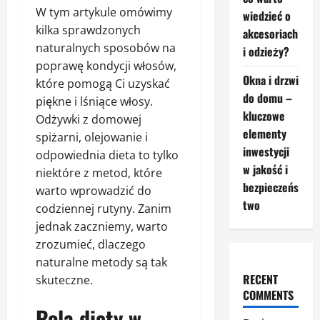
W tym artykule omówimy
wiedzieć o
kilka sprawdzonych
akcesoriach
naturalnych sposobów na
i odzieży?
poprawę kondycji włosów,
Okna i drzwi
które pomogą Ci uzyskać
do domu –
piękne i lśniące włosy.
kluczowe
Odżywki z domowej
elementy
spiżarni, olejowanie i
inwestycji
odpowiednia dieta to tylko
w jakość i
niektóre z metod, które
bezpieczeńs
warto wprowadzić do
two
codziennej rutyny. Zanim
jednak zaczniemy, warto
zrozumieć, dlaczego
naturalne metody są tak
RECENT
skuteczne.
COMMENTS
Rola diety w