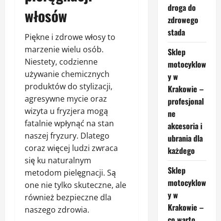
droga do
włosów
zdrowego
stada
Piękne i zdrowe włosy to
marzenie wielu osób.
Sklep
Niestety, codzienne
motocyklow
używanie chemicznych
y w
produktów do stylizacji,
Krakowie –
agresywne mycie oraz
profesjonal
wizyta u fryzjera mogą
ne
fatalnie wpłynąć na stan
akcesoria i
naszej fryzury. Dlatego
ubrania dla
coraz więcej ludzi zwraca
każdego
się ku naturalnym
Sklep
metodom pielęgnacji. Są
motocyklow
one nie tylko skuteczne, ale
y w
również bezpieczne dla
Krakowie –
naszego zdrowia.
co warto