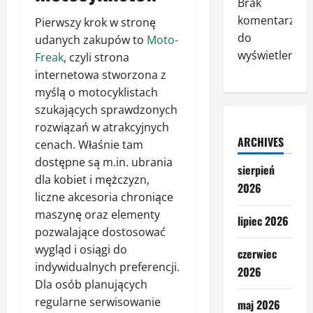
Brak
komentarzy
Pierwszy krok w stronę
do
udanych zakupów to
Moto-
wyświetlenia.
Freak
, czyli strona
internetowa stworzona z
myślą o motocyklistach
szukających sprawdzonych
rozwiązań w atrakcyjnych
ARCHIVES
cenach. Właśnie tam
dostępne są m.in. ubrania
sierpień
dla kobiet i mężczyzn,
2026
liczne akcesoria chroniące
maszynę oraz elementy
lipiec 2026
pozwalające dostosować
wygląd i osiągi do
czerwiec
indywidualnych preferencji.
2026
Dla osób planujących
regularne serwisowanie
maj 2026