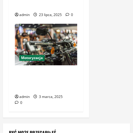
Dolnym Śląsku
admin
23 lipca, 2025
0
Motoryzacja
Akcesoria motocyklowe dla
początkujących – co kupić
na start?
admin
3 marca, 2025
0
BYĆ MOŻE PRZEGAPIŁEŚ