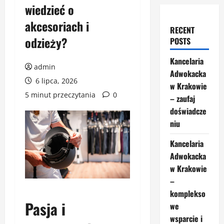
wiedzieć o
akcesoriach i
RECENT
odzieży?
POSTS
Kancelaria
admin
Adwokacka
6 lipca, 2026
w Krakowie
5 minut przeczytania
0
– zaufaj
doświadcze
niu
Kancelaria
Adwokacka
w Krakowie
–
komplekso
Pasja i
we
wsparcie i