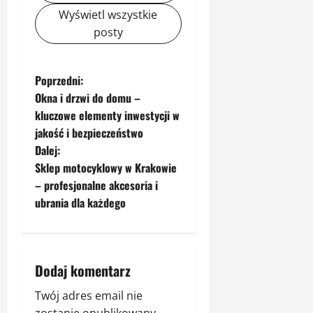
Wyświetl wszystkie
posty
Z
Poprzedni:
Okna i drzwi do domu –
o
kluczowe elementy inwestycji w
jakość i bezpieczeństwo
b
Dalej:
a
Sklep motocyklowy w Krakowie
– profesjonalne akcesoria i
c
ubrania dla każdego
z
w
Dodaj komentarz
p
Twój adres email nie