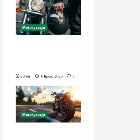
Motoryzacja
Sklep motocyklowy w
Krakowie – profesjonalne
akcesoria i ubrania dla
każdego
admin
6 lipca, 2026
0
Motoryzacja
Jak zorganizować idealną
podróż kamperem po