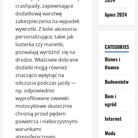
2024
crashpady, zapewniające
dodatkową warstwę
lipiec 2024
zabezpieczenia na wypadek
wywrotki. Z kolei akcesoria
personalizujące, takie jak
lusterka czy manetki,
CATEGORIES
pozwalają wyróżnić się na
Biznes i
drodze. Właściwie dobrane
finanse
dodatki mogą również
znacząco wpłynąć na
Budownictwo
odczucia podczas jazdy —
np. odpowiednio
Dom i
wyprofilowane owiewki
ogród
motocyklowe skutecznie
chronią przed pędem
Internet
powietrza i niekorzystnymi
warunkami
Moda
atmosferycznymi.