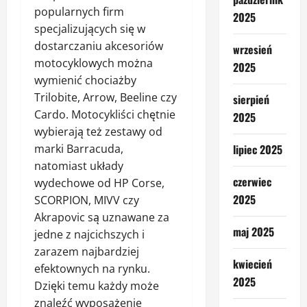
popularnych firm
2025
specjalizujących się w
dostarczaniu akcesoriów
wrzesień
motocyklowych można
2025
wymienić chociażby
Trilobite, Arrow, Beeline czy
sierpień
Cardo. Motocykliści chętnie
2025
wybierają też zestawy od
lipiec 2025
marki Barracuda,
natomiast układy
czerwiec
wydechowe od HP Corse,
2025
SCORPION, MIVV czy
Akrapovic są uznawane za
maj 2025
jedne z najcichszych i
zarazem najbardziej
kwiecień
efektownych na rynku.
2025
Dzięki temu każdy może
znaleźć wyposażenie