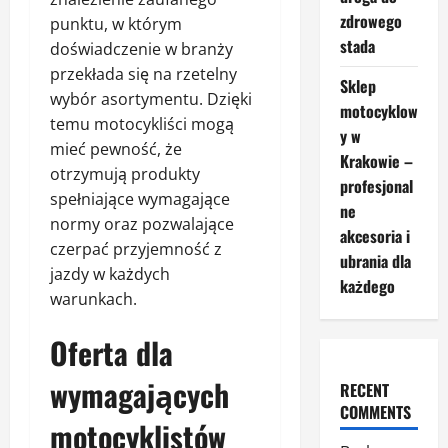
zdrowego
punktu, w którym
stada
doświadczenie w branży
przekłada się na rzetelny
Sklep
wybór asortymentu. Dzięki
motocyklow
temu motocykliści mogą
y w
mieć pewność, że
Krakowie –
otrzymują produkty
profesjonal
spełniające wymagające
ne
normy oraz pozwalające
akcesoria i
czerpać przyjemność z
ubrania dla
jazdy w każdych
każdego
warunkach.
Oferta dla
wymagających
RECENT
COMMENTS
motocyklistów