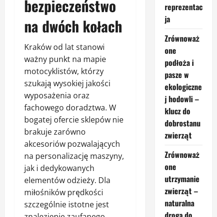
bezpieczeństwo
reprezentac
ja
na dwóch kołach
Zrównoważ
Kraków od lat stanowi
one
ważny punkt na mapie
podłoża i
motocyklistów, którzy
pasze w
szukają wysokiej jakości
ekologiczne
wyposażenia oraz
j hodowli –
fachowego doradztwa. W
klucz do
bogatej ofercie sklepów nie
dobrostanu
brakuje zarówno
zwierząt
akcesoriów pozwalających
Zrównoważ
na personalizację maszyny,
one
jak i dedykowanych
utrzymanie
elementów odzieży. Dla
zwierząt –
miłośników prędkości
naturalna
szczególnie istotne jest
droga do
znalezienie zaufanego