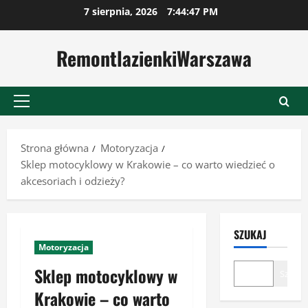
Przejdź
7 sierpnia, 2026
7:44:48 PM
do
treści
RemontlazienkiWarszawa
Menu
główne
Strona główna
Motoryzacja
Sklep motocyklowy w Krakowie – co warto wiedzieć o
akcesoriach i odzieży?
SZUKAJ
Motoryzacja
Sklep motocyklowy w
Szukaj
Krakowie – co warto