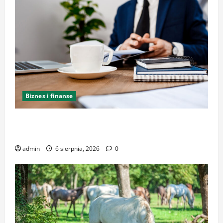
Biznes i finanse
Kancelaria Adwokacka w Krakowie – kompleksowe
wsparcie i reprezentacja
admin
6 sierpnia, 2026
0