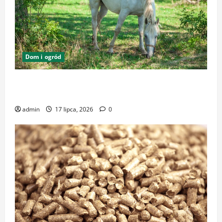
Dom i ogród
Zrównoważone podłoża i pasze w ekologicznej
hodowli – klucz do dobrostanu zwierząt
admin
17 lipca, 2026
0