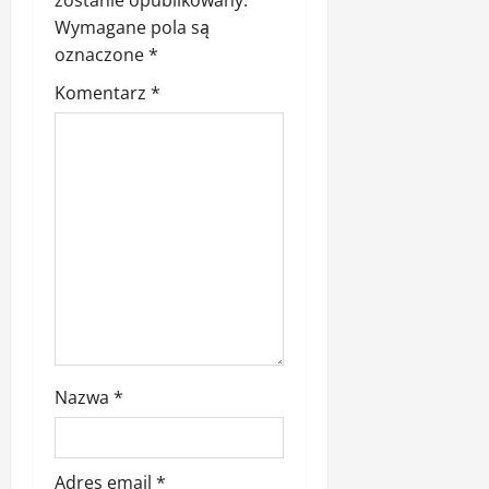
i
zostanie opublikowany.
Wymagane pola są
s
oznaczone
*
y
Komentarz
*
Nazwa
*
Adres email
*