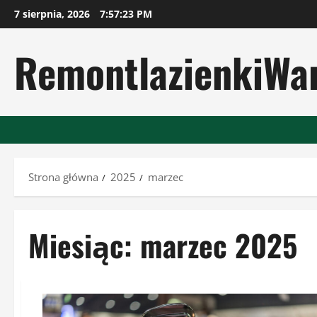
Przejdź
7 sierpnia, 2026
7:57:24 PM
do
treści
RemontlazienkiWa
Strona główna
2025
marzec
Miesiąc:
marzec 2025