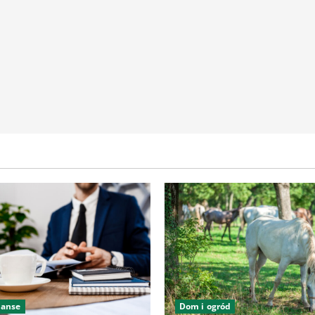
nanse
Dom i ogród