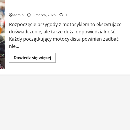
Akcesoria motocyklowe dla początkujących – co kupić na
start?
admin
3 marca, 2025
0
Rozpoczęcie przygody z motocyklem to ekscytujące
doświadczenie, ale także duża odpowiedzialność.
Każdy początkujący motocyklista powinien zadbać
nie...
Dowiedz
Dowiedz się więcej
się
więcej
o
Akcesoria
motocyklowe
dla
początkujących
–
co
kupić
na
start?