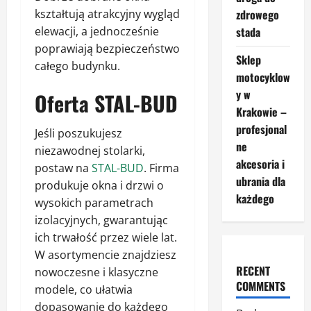
kształtują atrakcyjny wygląd
zdrowego
elewacji, a jednocześnie
stada
poprawiają bezpieczeństwo
Sklep
całego budynku.
motocyklow
y w
Oferta STAL-BUD
Krakowie –
profesjonal
Jeśli poszukujesz
ne
niezawodnej stolarki,
akcesoria i
postaw na
STAL-BUD
. Firma
ubrania dla
produkuje okna i drzwi o
każdego
wysokich parametrach
izolacyjnych, gwarantując
ich trwałość przez wiele lat.
W asortymencie znajdziesz
RECENT
nowoczesne i klasyczne
COMMENTS
modele, co ułatwia
dopasowanie do każdego