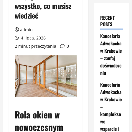
wszystko, co musisz
wiedzieć
RECENT
POSTS
admin
Kancelaria
4 lipca, 2026
Adwokacka
2 minut przeczytania
0
w Krakowie
– zaufaj
doświadcze
niu
Kancelaria
Adwokacka
w Krakowie
–
Rola okien w
komplekso
we
nowoczesnym
wsparcie i