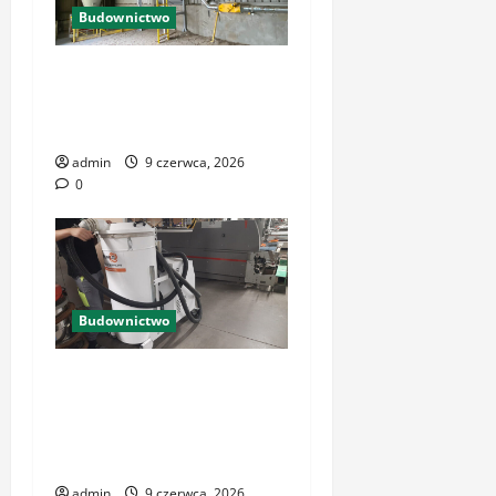
Budownictwo
Odkurzacz przemysłowy w
wykonaniu
przeciwwybuchowym
admin
9 czerwca, 2026
0
Budownictwo
Odkurzacz przemysłowy w
wykonaniu
przeciwwybuchowym:
pewność
admin
9 czerwca, 2026