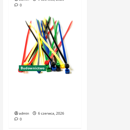
0
Budownictwo
Profesjonalne rozwiązania w
dziedzinie zamocowań
budowlanych i narzędzi – co
warto wiedzieć?
admin
6 czerwca, 2026
0