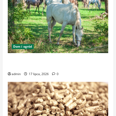
Dom i ogród
Zrównoważone podłoża i pasze w ekologicznej
hodowli – klucz do dobrostanu zwierząt
admin
17 lipca, 2026
0