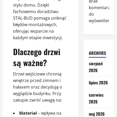
Brak
stylu domu. Dzięki
komentarzy
fachowemu doradztwu
do
STAL-BUD pomaga uniknąć
wyświetlenia.
błędów montażowych,
oferując wsparcie na
każdym etapie inwestycji.
Dlaczego drzwi
ARCHIVES
są ważne?
sierpień
2026
Drzwi wejściowe chronią
wnętrze przed zimnem i
lipiec 2026
hałasem oraz decydują o
wyglądzie budynku. Przy
czerwiec
zakupie zwróć uwagę na:
2026
Materiał
– wpływa na
maj 2026