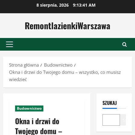
Przejdź
8 sierpnia, 2026
9:13:41 AM
do
treści
RemontlazienkiWarszawa
Menu
główne
Strona główna
Budownictwo
Okna i drzwi do Twojego domu – wszystko, co musisz
wiedzieć
SZUKAJ
Budownictwo
Okna i drzwi do
Szukaj
Twojego domu –