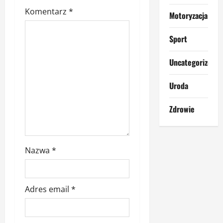
y
Komentarz
*
Motoryzacja
Sport
Uncategorized
Uroda
Zdrowie
Nazwa
*
Adres email
*