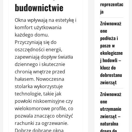
budownictwie
reprezentac
ja
Okna wpływają na estetykę i
Zrównoważ
komfort użytkowania
one
każdego domu.
podłoża i
Przyczyniają się do
pasze w
oszczędności energii,
ekologiczne
zapewniają dopływ światła
j hodowli –
dziennego i skutecznie
klucz do
chronią wnętrze przed
dobrostanu
hałasem. Nowoczesna
zwierząt
stolarka wykorzystuje
technologie, takie jak
Zrównoważ
powłoki niskoemisyjne czy
one
wielokomorowe profile, co
utrzymanie
pozwala znacząco obniżyć
zwierząt –
rachunki za ogrzewanie.
naturalna
Dobrze dobrane okna
droga do