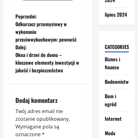
2024
lipiec 2024
Z
Poprzedni:
Odkurzacz przemysłowy w
o
wykonaniu
przeciwwybuchowym: pewność
b
CATEGORIES
Dalej:
a
Okna i drzwi do domu –
Biznes i
kluczowe elementy inwestycji w
c
finanse
jakość i bezpieczeństwo
z
Budownictwo
w
Dom i
Dodaj komentarz
ogród
p
Twój adres email nie
Internet
i
zostanie opublikowany.
Wymagane pola są
s
Moda
oznaczone
*