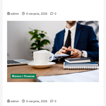
Kancelaria Adwokacka w Krakowie – zaufaj
doświadczeniu
admin
6 sierpnia, 2026
0
Biznes i finanse
Kancelaria Adwokacka w Krakowie – kompleksowe
wsparcie i reprezentacja
admin
6 sierpnia, 2026
0