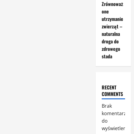
Smaki
Zrównoważ
Terea
–
one
jakie
możemy
utrzymanie
wyróżnić?
zwierząt –
naturalna
droga do
zdrowego
stada
RECENT
COMMENTS
Brak
komentarzy
do
wyświetlenia.