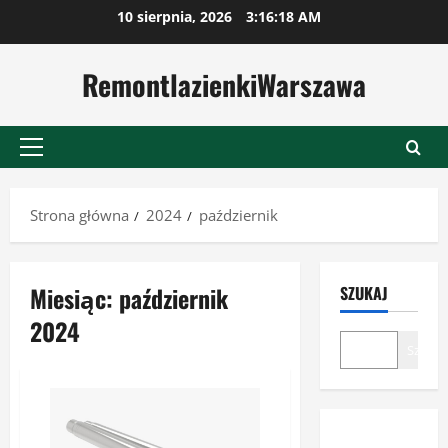
Przejdź
10 sierpnia, 2026
3:16:18 AM
do
treści
RemontlazienkiWarszawa
Menu
główne
Strona główna
2024
październik
Miesiąc:
październik
SZUKAJ
2024
Szukaj