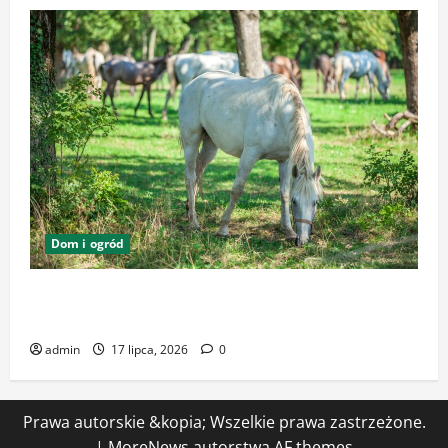
Dom i ogród
Zrównoważone podłoża i pasze w ekologicznej
hodowli – klucz do dobrostanu zwierząt
admin
17 lipca, 2026
0
Prawa autorskie &kopia; Wszelkie prawa zastrzeżone.
|
MoreNews
autorstwa AF themes