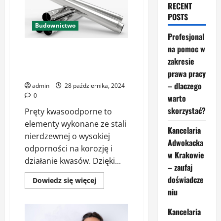
RECENT
POSTS
Budownictwo
Profesjonal
na pomoc w
Pręty kwasoodporne – czym się
zakresie
charakteryzują i jak są
wykorzystywane?
prawa pracy
– dlaczego
admin
28 października, 2024
0
warto
skorzystać?
Pręty kwasoodporne to
elementy wykonane ze stali
Kancelaria
nierdzewnej o wysokiej
Adwokacka
odporności na korozję i
w Krakowie
działanie kwasów. Dzięki...
– zaufaj
doświadcze
Dowiedz
Dowiedz się więcej
się
niu
więcej
o
Pręty
Kancelaria
kwasoodporne