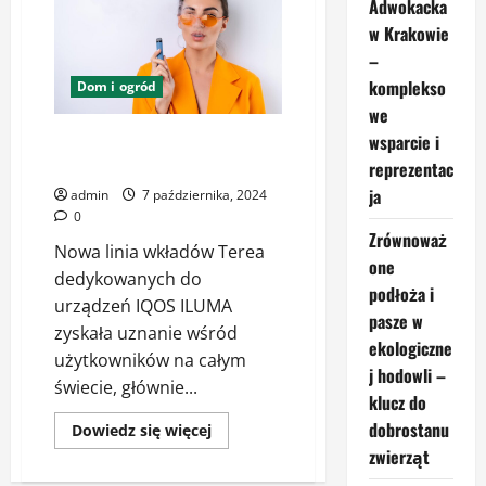
–
Adwokacka
czym
się
w Krakowie
charakteryzują
–
i
jak
komplekso
Dom i ogród
są
wykorzystywane?
we
Smaki Terea – jakie możemy
wsparcie i
wyróżnić?
reprezentac
ja
admin
7 października, 2024
0
Zrównoważ
Nowa linia wkładów Terea
one
dedykowanych do
podłoża i
urządzeń IQOS ILUMA
pasze w
zyskała uznanie wśród
ekologiczne
użytkowników na całym
j hodowli –
świecie, głównie...
klucz do
dobrostanu
Dowiedz
Dowiedz się więcej
się
zwierząt
więcej
o