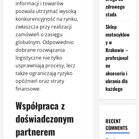
informacji i towarów
zdrowego
pozwala utrzymać wysoką
stada
konkurencyjność na rynku,
Sklep
zwłaszcza przy realizacji
motocyklow
zamówień o zasięgu
y w
globalnym. Odpowiednio
Krakowie –
dobrane rozwiązania
profesjonal
logistyczne nie tylko
ne
usprawniają procesy, lecz
akcesoria i
także ograniczają ryzyko
ubrania dla
opóźnień oraz straty
każdego
finansowe.
Współpraca z
doświadczonym
RECENT
COMMENTS
partnerem