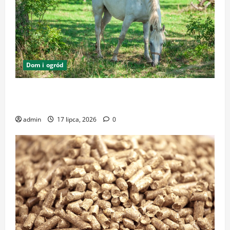
Dom i ogród
Zrównoważone podłoża i pasze w ekologicznej
hodowli – klucz do dobrostanu zwierząt
admin
17 lipca, 2026
0