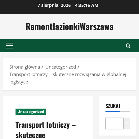
Przejdź
7 sierpnia, 2026
4:35:17 AM
do
treści
RemontlazienkiWarszawa
Menu
główne
Strona główna
Uncategorized
Transport lotniczy – skuteczne rozwiązania w globalnej
logistyce
SZUKAJ
Uncategorized
Transport lotniczy –
Szukaj
skuteczne