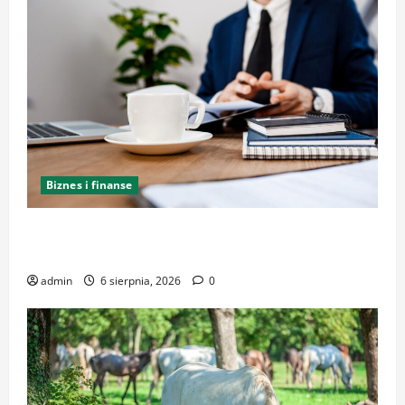
Biznes i finanse
Kancelaria Adwokacka w Krakowie – kompleksowe
wsparcie i reprezentacja
admin
6 sierpnia, 2026
0