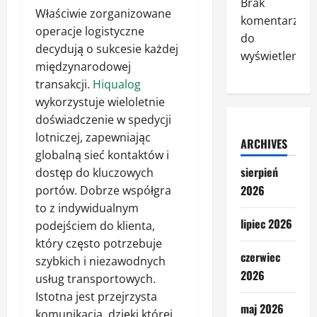
Brak
Właściwie zorganizowane
komentarzy
operacje logistyczne
do
decydują o sukcesie każdej
wyświetlenia.
międzynarodowej
transakcji.
Hiqualog
wykorzystuje wieloletnie
doświadczenie w spedycji
lotniczej, zapewniając
ARCHIVES
globalną sieć kontaktów i
sierpień
dostęp do kluczowych
2026
portów. Dobrze współgra
to z indywidualnym
lipiec 2026
podejściem do klienta,
który często potrzebuje
czerwiec
szybkich i niezawodnych
2026
usług transportowych.
Istotna jest przejrzysta
maj 2026
komunikacja, dzięki której