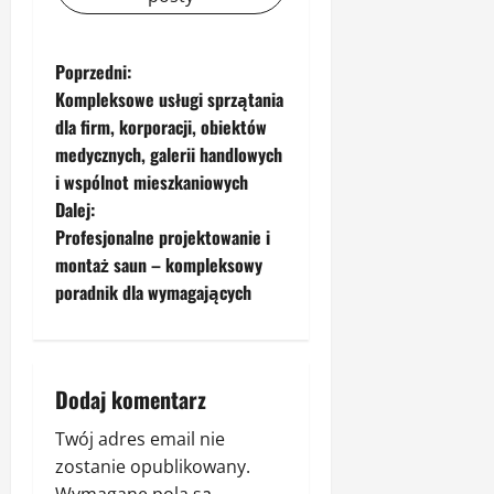
Z
Poprzedni:
Kompleksowe usługi sprzątania
o
dla firm, korporacji, obiektów
medycznych, galerii handlowych
b
i wspólnot mieszkaniowych
a
Dalej:
Profesjonalne projektowanie i
c
montaż saun – kompleksowy
poradnik dla wymagających
z
w
p
Dodaj komentarz
i
Twój adres email nie
zostanie opublikowany.