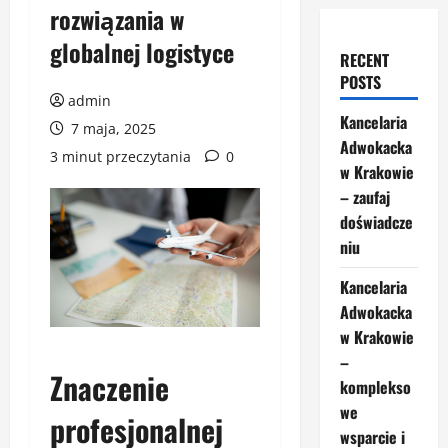
rozwiązania w
globalnej logistyce
RECENT
POSTS
admin
Kancelaria
7 maja, 2025
Adwokacka
3 minut przeczytania
0
w Krakowie
– zaufaj
doświadcze
niu
Kancelaria
Adwokacka
w Krakowie
–
Znaczenie
komplekso
we
profesjonalnej
wsparcie i