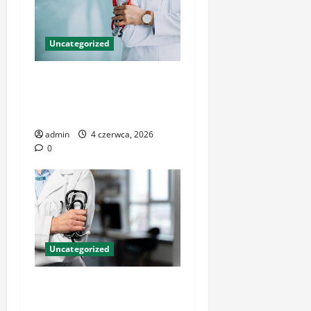
Uncategorized
Profesjonalna opieka
medyczna – jak rozpoznać
placówkę godną zaufania
admin
4 czerwca, 2026
0
Uncategorized
Znaczenie nowoczesnych
centrów medycznych dla