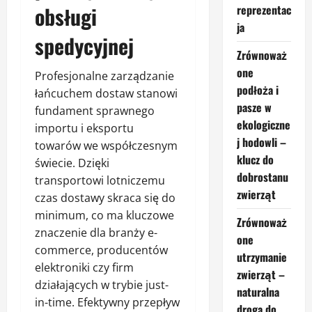
obsługi
reprezentac
ja
spedycyjnej
Zrównoważ
one
Profesjonalne zarządzanie
podłoża i
łańcuchem dostaw stanowi
pasze w
fundament sprawnego
ekologiczne
importu i eksportu
j hodowli –
towarów we współczesnym
klucz do
świecie. Dzięki
dobrostanu
transportowi lotniczemu
zwierząt
czas dostawy skraca się do
minimum, co ma kluczowe
Zrównoważ
znaczenie dla branży e-
one
commerce, producentów
utrzymanie
elektroniki czy firm
zwierząt –
działających w trybie just-
naturalna
in-time. Efektywny przepływ
droga do