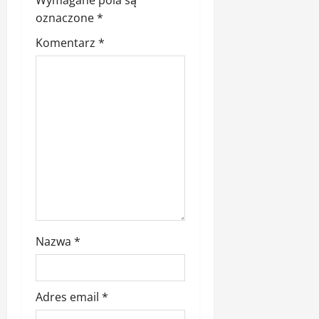
s
Wymagane pola są
oznaczone
*
y
Komentarz
*
Nazwa
*
Adres email
*