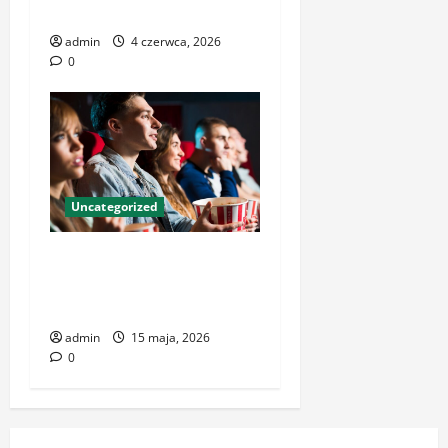
zdrowia pacjentów
admin
4 czerwca, 2026
0
Uncategorized
Kinoteka – Legendarne
Miejsce na Mapie
Warszawskiego Kina
admin
15 maja, 2026
0