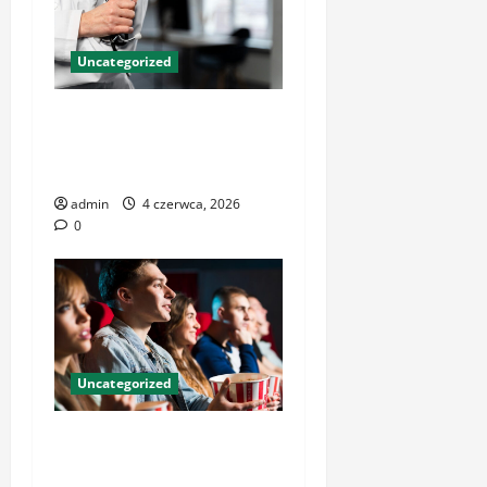
Uncategorized
Znaczenie nowoczesnych
centrów medycznych dla
zdrowia pacjentów
admin
4 czerwca, 2026
0
Uncategorized
Kinoteka – Legendarne
Miejsce na Mapie