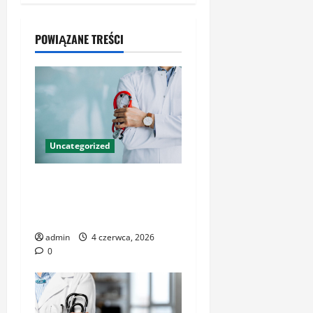
POWIĄZANE TREŚCI
Uncategorized
Profesjonalna opieka
medyczna – jak rozpoznać
placówkę godną zaufania
admin
4 czerwca, 2026
0