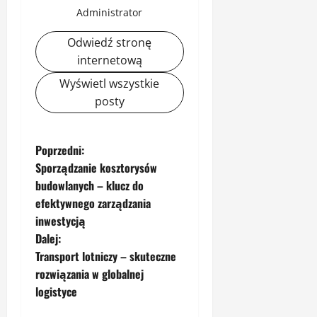
Administrator
Odwiedź stronę
internetową
Wyświetl wszystkie
posty
Z
Poprzedni:
Sporządzanie kosztorysów
o
budowlanych – klucz do
efektywnego zarządzania
b
inwestycją
a
Dalej:
Transport lotniczy – skuteczne
c
rozwiązania w globalnej
logistyce
z