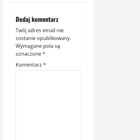
w
p
Dodaj komentarz
i
Twój adres email nie
zostanie opublikowany.
s
Wymagane pola są
oznaczone
*
y
Komentarz
*