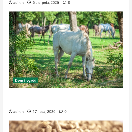
admin
6 sierpnia, 2026
0
Dom i ogród
Zrównoważone podłoża i pasze w ekologicznej
hodowli – klucz do dobrostanu zwierząt
admin
17 lipca, 2026
0