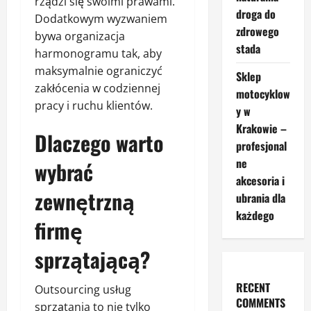
rządzi się swoimi prawami.
droga do
Dodatkowym wyzwaniem
zdrowego
bywa organizacja
stada
harmonogramu tak, aby
maksymalnie ograniczyć
Sklep
zakłócenia w codziennej
motocyklow
pracy i ruchu klientów.
y w
Krakowie –
Dlaczego warto
profesjonal
ne
wybrać
akcesoria i
zewnętrzną
ubrania dla
każdego
firmę
sprzątającą?
RECENT
Outsourcing usług
COMMENTS
sprzątania to nie tylko