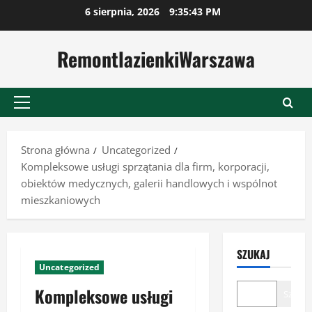
Przejdź
6 sierpnia, 2026
9:35:44 PM
do
treści
RemontlazienkiWarszawa
Menu
główne
Strona główna
Uncategorized
Kompleksowe usługi sprzątania dla firm, korporacji,
obiektów medycznych, galerii handlowych i wspólnot
mieszkaniowych
SZUKAJ
Uncategorized
Kompleksowe usługi
Szukaj