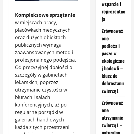
wsparcie i
reprezentac
Kompleksowe sprzątanie
ja
w miejscach pracy,
placówkach medycznych
Zrównoważ
oraz dużych obiektach
one
publicznych wymaga
podłoża i
zaawansowanych metod i
pasze w
profesjonalnego podejścia.
ekologiczne
Od precyzyjnej dbałości o
j hodowli –
szczegóły w gabinetach
klucz do
lekarskich, poprzez
dobrostanu
utrzymanie czystości w
zwierząt
biurach i salach
Zrównoważ
konferencyjnych, aż po
one
regularne porządki w
utrzymanie
galeriach handlowych –
zwierząt –
każda z tych przestrzeni
naturalna