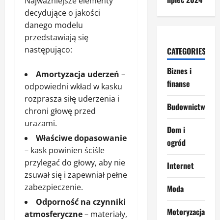
Najważniejsze elementy
decydujące o jakości
danego modelu
przedstawiają się
następująco:
CATEGORIES
Biznes i
Amortyzacja uderzeń
–
finanse
odpowiedni wkład w kasku
rozprasza siłę uderzenia i
Budownictwo
chroni głowę przed
urazami.
Dom i
Właściwe dopasowanie
ogród
– kask powinien ściśle
przylegać do głowy, aby nie
Internet
zsuwał się i zapewniał pełne
zabezpieczenie.
Moda
Odporność na czynniki
Motoryzacja
atmosferyczne
– materiały,