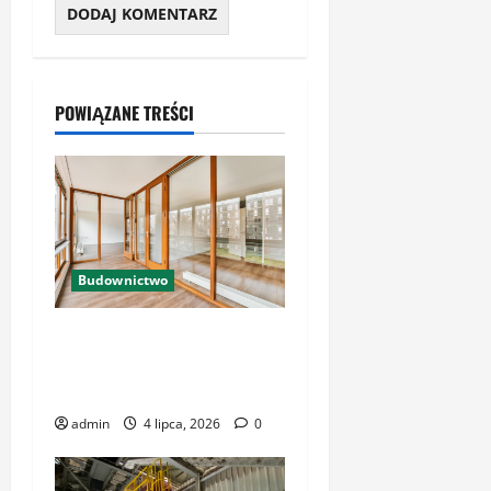
POWIĄZANE TREŚCI
Budownictwo
Okna i drzwi do Twojego
domu – wszystko, co musisz
wiedzieć
admin
4 lipca, 2026
0