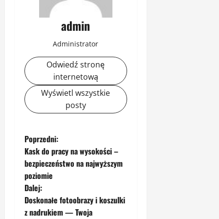
admin
Administrator
Odwiedź stronę
internetową
Wyświetl wszystkie
posty
Z
Poprzedni:
Kask do pracy na wysokości –
o
bezpieczeństwo na najwyższym
poziomie
b
Dalej:
a
Doskonałe fotoobrazy i koszulki
z nadrukiem — Twoja