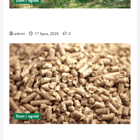
Dom i ogród
Zrównoważone podłoża i pasze w ekologicznej
hodowli – klucz do dobrostanu zwierząt
admin
17 lipca, 2026
0
Dom i ogród
Zrównoważone utrzymanie zwierząt – naturalna