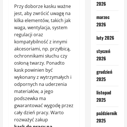
2026
Przy doborze kasku ważne
jest, aby zwrócić uwagę na
marzec
kilka elementów, takich jak
2026
waga, wentylacja, system
regulacji oraz
luty 2026
kompatybilność z innymi
akcesoriami, np. przyłbicą,
styczeń
ochronnikami słuchu czy
2026
osłoną twarzy. Ponadto
kask powinien być
grudzień
wykonany z wytrzymałych i
2025
odpornych na uderzenia
materiałów, a jego
listopad
podszewka ma
2025
gwarantować wygodę przez
cały dzień pracy. Warto
październik
rozważyć zakup
2025
kask do pracy na