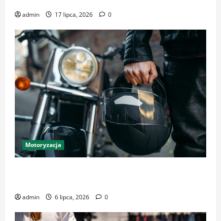
droga do zdrowego stada
admin
17 lipca, 2026
0
Motoryzacja
Sklep motocyklowy w Krakowie – profesjonalne
akcesoria i ubrania dla każdego
admin
6 lipca, 2026
0