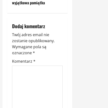
c
wyjątkowa pamiątka
z
w
Dodaj komentarz
p
Twój adres email nie
i
zostanie opublikowany.
Wymagane pola są
s
oznaczone
*
y
Komentarz
*