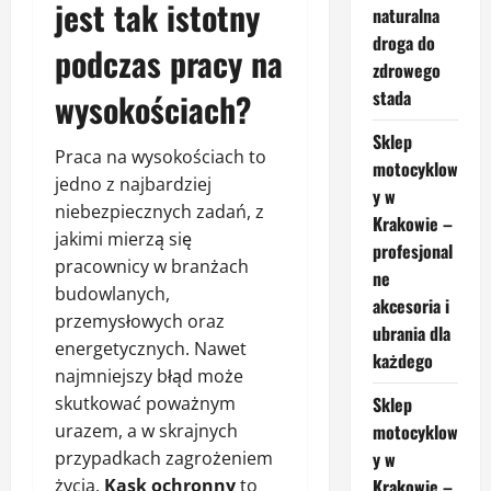
jest tak istotny
naturalna
droga do
podczas pracy na
zdrowego
wysokościach?
stada
Sklep
Praca na wysokościach to
motocyklow
jedno z najbardziej
y w
niebezpiecznych zadań, z
Krakowie –
jakimi mierzą się
profesjonal
pracownicy w branżach
ne
budowlanych,
akcesoria i
przemysłowych oraz
ubrania dla
energetycznych. Nawet
każdego
najmniejszy błąd może
skutkować poważnym
Sklep
urazem, a w skrajnych
motocyklow
przypadkach zagrożeniem
y w
życia.
Kask ochronny
to
Krakowie –