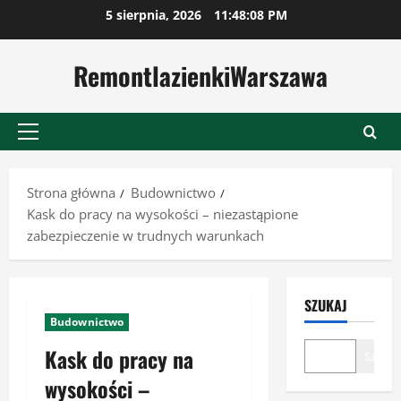
Przejdź
5 sierpnia, 2026
11:48:09 PM
do
treści
RemontlazienkiWarszawa
Menu
główne
Strona główna
Budownictwo
Kask do pracy na wysokości – niezastąpione
zabezpieczenie w trudnych warunkach
SZUKAJ
Budownictwo
Kask do pracy na
Szukaj
wysokości –