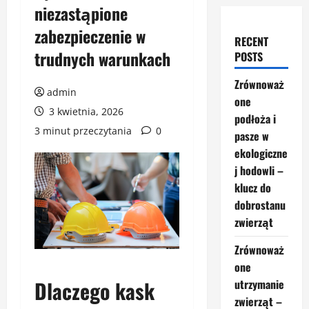
niezastąpione
zabezpieczenie w
RECENT
trudnych warunkach
POSTS
Zrównoważ
admin
one
3 kwietnia, 2026
podłoża i
3 minut przeczytania
0
pasze w
ekologiczne
j hodowli –
klucz do
dobrostanu
zwierząt
Zrównoważ
one
Dlaczego kask
utrzymanie
zwierząt –