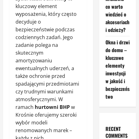
kluczowy element
co warto
wyposażenia, który często
wiedzieć o
decyduje o
akcesoriach
bezpieczeństwie podczas
i odzieży?
codziennych zadań. Jego
Okna i drzwi
zadanie polega na
do domu –
skutecznym
kluczowe
amortyzowaniu
elementy
ewentualnych uderzeń, a
inwestycji
także ochronie przed
w jakość i
spadającymi przedmiotami
bezpieczeńs
czy trudnymi warunkami
two
atmosferycznymi. W
ramach
hurtowni BHP
w
Krośnie oferujemy szeroki
wybór modeli
RECENT
renomowanych marek –
COMMENTS
każdy z nich