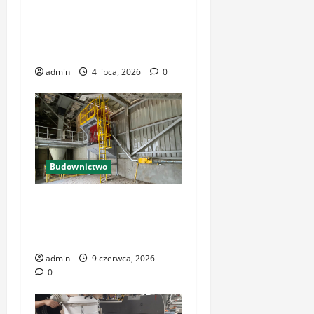
Okna i drzwi do Twojego
domu – wszystko, co musisz
wiedzieć
admin
4 lipca, 2026
0
Budownictwo
Odkurzacz przemysłowy w
wykonaniu
przeciwwybuchowym
admin
9 czerwca, 2026
0