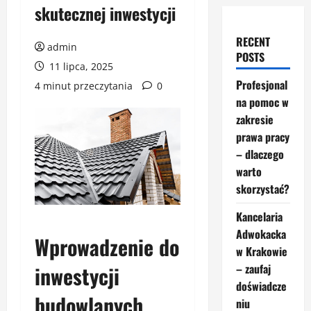
skutecznej inwestycji
RECENT
admin
POSTS
11 lipca, 2025
Profesjonal
4 minut przeczytania
0
na pomoc w
zakresie
prawa pracy
– dlaczego
warto
skorzystać?
Kancelaria
Adwokacka
Wprowadzenie do
w Krakowie
inwestycji
– zaufaj
doświadcze
budowlanych
niu