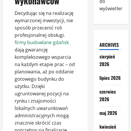
wykonawców
do
wyświetlenia.
Decydując się na realizację
wymarzonej inwestycji, nie
sposób przecenić roli
profesjonalnej obsługi.
firmy budowlane gdańsk
ARCHIVES
dają gwarancję
sierpień
kompleksowego wsparcia
2026
na każdym etapie prac – od
planowania, aż po oddanie
lipiec 2026
gotowego budynku do
użytku. Dzięki
czerwiec
ugruntowanej pozycji na
2026
rynku i znajomości
lokalnych uwarunkowań
maj 2026
administracyjnych mogą
znacznie skrócić czas
kwiecień
potrzebny na finalizację