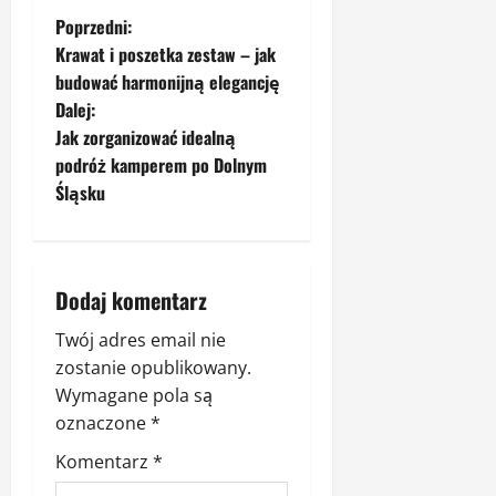
Z
Poprzedni:
Krawat i poszetka zestaw – jak
o
budować harmonijną elegancję
Dalej:
b
Jak zorganizować idealną
a
podróż kamperem po Dolnym
Śląsku
c
z
Dodaj komentarz
w
Twój adres email nie
p
zostanie opublikowany.
i
Wymagane pola są
oznaczone
*
s
Komentarz
*