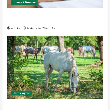
Biznes i finanse
Kancelaria Adwokacka w Krakowie – kompleksowe
wsparcie i reprezentacja
admin
6 sierpnia, 2026
0
Dom i ogród
Zrównoważone podłoża i pasze w ekologicznej