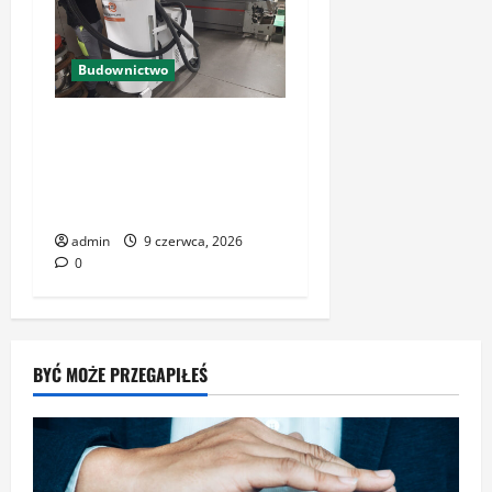
Budownictwo
Odkurzacz przemysłowy w
wykonaniu
przeciwwybuchowym:
pewność
admin
9 czerwca, 2026
0
BYĆ MOŻE PRZEGAPIŁEŚ