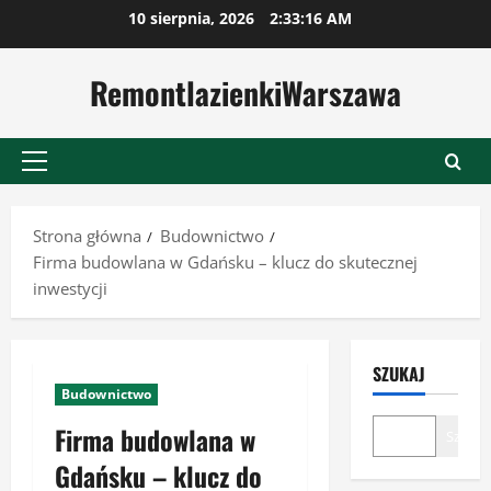
Przejdź
10 sierpnia, 2026
2:33:17 AM
do
treści
RemontlazienkiWarszawa
Menu
główne
Strona główna
Budownictwo
Firma budowlana w Gdańsku – klucz do skutecznej
inwestycji
SZUKAJ
Budownictwo
Firma budowlana w
Szukaj
Gdańsku – klucz do