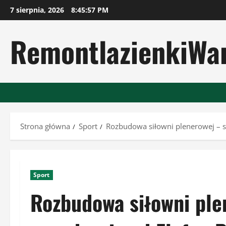
Przejdź
7 sierpnia, 2026
8:45:58 PM
do
treści
RemontlazienkiWa
Strona główna
Sport
Rozbudowa siłowni plenerowej – s
Sport
Rozbudowa siłowni ple