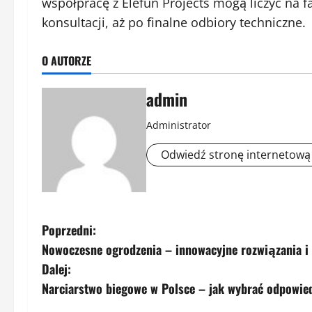
współpracę z Elefun Projects mogą liczyć na
konsultacji, aż po finalne odbiory techniczne.
O AUTORZE
admin
Administrator
Odwiedź stronę internetową
Z
Poprzedni:
Nowoczesne ogrodzenia – innowacyjne rozwiązania i
o
Dalej:
b
Narciarstwo biegowe w Polsce – jak wybrać odpowie