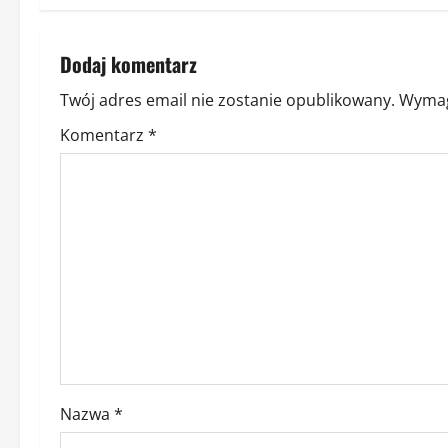
a
c
Dodaj komentarz
z
Twój adres email nie zostanie opublikowany.
Wymag
w
Komentarz
*
p
i
s
y
Nazwa
*