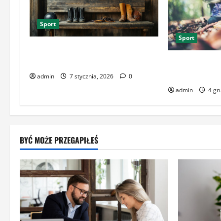
Sport
Sport
Kaski KEP: niezawodna ochrona dla
każdego jeźdźca
Narciarstwo b
jak wybrać od
admin
7 stycznia, 2026
0
admin
4 gr
BYĆ MOŻE PRZEGAPIŁEŚ