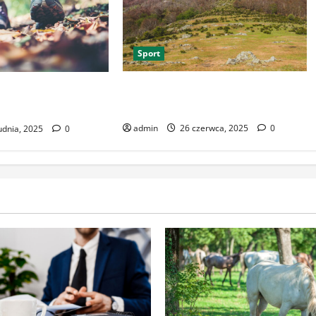
Sport
Niezwykły wypoczynek w sercu
iegowe w Polsce –
Bieszczad
powiedni sprzęt?
admin
26 czerwca, 2025
0
udnia, 2025
0