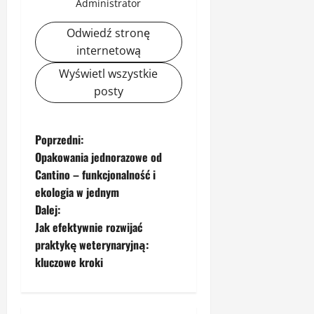
Administrator
Odwiedź stronę
internetową
Wyświetl wszystkie
posty
Z
Poprzedni:
Opakowania jednorazowe od
o
Cantino – funkcjonalność i
ekologia w jednym
b
Dalej:
a
Jak efektywnie rozwijać
praktykę weterynaryjną:
c
kluczowe kroki
z