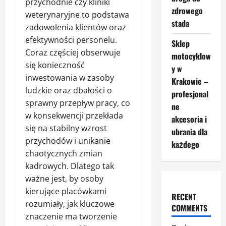
przychodnie czy kliniki
zdrowego
weterynaryjne to podstawa
stada
zadowolenia klientów oraz
efektywności personelu.
Sklep
Coraz częściej obserwuje
motocyklow
się konieczność
y w
inwestowania w zasoby
Krakowie –
ludzkie oraz dbałości o
profesjonal
sprawny przepływ pracy, co
ne
w konsekwencji przekłada
akcesoria i
się na stabilny wzrost
ubrania dla
przychodów i unikanie
każdego
chaotycznych zmian
kadrowych. Dlatego tak
ważne jest, by osoby
kierujące placówkami
RECENT
rozumiały, jak kluczowe
COMMENTS
znaczenie ma tworzenie