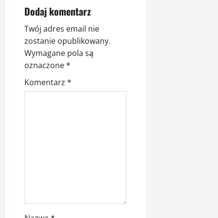
w
Dodaj komentarz
p
Twój adres email nie
i
zostanie opublikowany.
Wymagane pola są
s
oznaczone
*
y
Komentarz
*
Nazwa
*