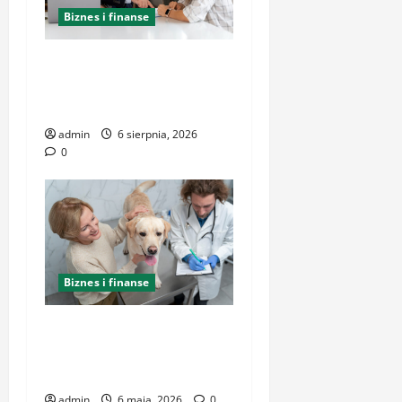
Biznes i finanse
Kancelaria Adwokacka w
Krakowie – zaufaj
doświadczeniu
admin
6 sierpnia, 2026
0
Biznes i finanse
Jak efektywnie rozwijać
praktykę weterynaryjną:
kluczowe kroki
admin
6 maja, 2026
0