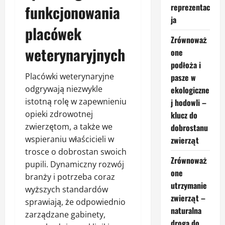
funkcjonowania
reprezentac
ja
placówek
Zrównoważ
weterynaryjnych
one
podłoża i
Placówki weterynaryjne
pasze w
odgrywają niezwykle
ekologiczne
istotną rolę w zapewnieniu
j hodowli –
opieki zdrowotnej
klucz do
zwierzętom, a także we
dobrostanu
wspieraniu właścicieli w
zwierząt
trosce o dobrostan swoich
Zrównoważ
pupili. Dynamiczny rozwój
one
branży i potrzeba coraz
utrzymanie
wyższych standardów
zwierząt –
sprawiają, że odpowiednio
naturalna
zarządzane gabinety,
droga do