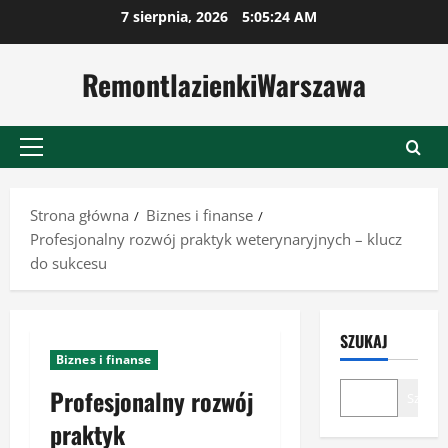
Przejdź
7 sierpnia, 2026
5:05:24 AM
do
treści
RemontlazienkiWarszawa
Menu
główne
Strona główna
Biznes i finanse
Profesjonalny rozwój praktyk weterynaryjnych – klucz
do sukcesu
SZUKAJ
Biznes i finanse
Profesjonalny rozwój
Szukaj
praktyk