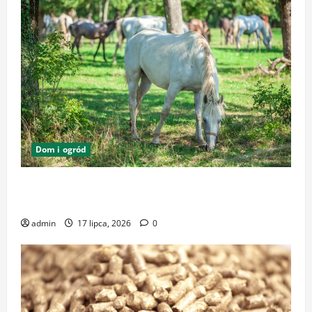
Dom i ogród
Zrównoważone podłoża i pasze w ekologicznej
hodowli – klucz do dobrostanu zwierząt
admin
17 lipca, 2026
0