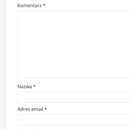
w
Komentarz
*
p
i
s
y
Nazwa
*
Adres email
*