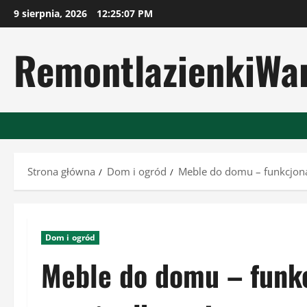
Przejdź
9 sierpnia, 2026
12:25:09 PM
do
treści
RemontlazienkiWa
Strona główna
Dom i ogród
Meble do domu – funkcjonal
Dom i ogród
Meble do domu – funkc