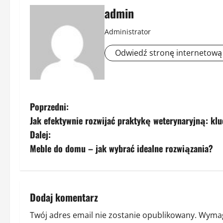
admin
Administrator
Odwiedź stronę internetową
Z
Poprzedni:
Jak efektywnie rozwijać praktykę weterynaryjną: kl
o
Dalej:
b
Meble do domu – jak wybrać idealne rozwiązania?
a
c
Dodaj komentarz
z
Twój adres email nie zostanie opublikowany.
Wymag