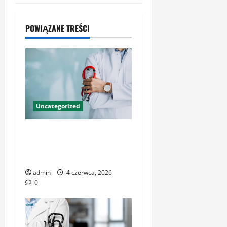
POWIĄZANE TREŚCI
Uncategorized
Profesjonalna opieka
medyczna – jak rozpoznać
placówkę godną zaufania
admin
4 czerwca, 2026
0