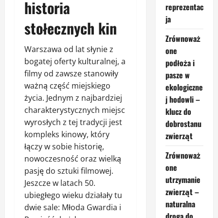
historia
reprezentac
ja
stołecznych kin
Zrównoważ
Warszawa od lat słynie z
one
bogatej oferty kulturalnej, a
podłoża i
filmy od zawsze stanowiły
pasze w
ważną część miejskiego
ekologiczne
życia. Jednym z najbardziej
j hodowli –
charakterystycznych miejsc
klucz do
wyrosłych z tej tradycji jest
dobrostanu
kompleks kinowy, który
zwierząt
łączy w sobie historię,
Zrównoważ
nowoczesność oraz wielką
one
pasję do sztuki filmowej.
utrzymanie
Jeszcze w latach 50.
zwierząt –
ubiegłego wieku działały tu
naturalna
dwie sale: Młoda Gwardia i
droga do