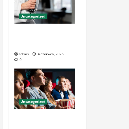
Uncategorized
Znaczenie nowoczesnych
centrów medycznych dla
zdrowia pacjentów
admin
4 czerwca, 2026
0
Uncategorized
Kinoteka – Legendarne
Miejsce na Mapie