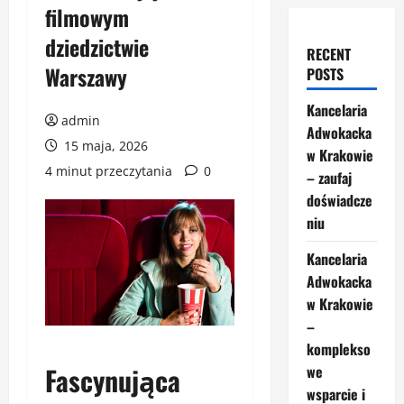
filmowym
dziedzictwie
RECENT
Warszawy
POSTS
Kancelaria
admin
Adwokacka
15 maja, 2026
w Krakowie
4 minut przeczytania
0
– zaufaj
doświadcze
niu
Kancelaria
Adwokacka
w Krakowie
–
komplekso
Fascynująca
we
wsparcie i