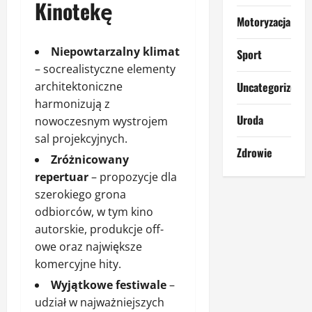
Kinotekę
Motoryzacja
Niepowtarzalny klimat
Sport
– socrealistyczne elementy
architektoniczne
Uncategorized
harmonizują z
Uroda
nowoczesnym wystrojem
sal projekcyjnych.
Zdrowie
Zróżnicowany
repertuar
– propozycje dla
szerokiego grona
odbiorców, w tym kino
autorskie, produkcje off-
owe oraz największe
komercyjne hity.
Wyjątkowe festiwale
–
udział w najważniejszych