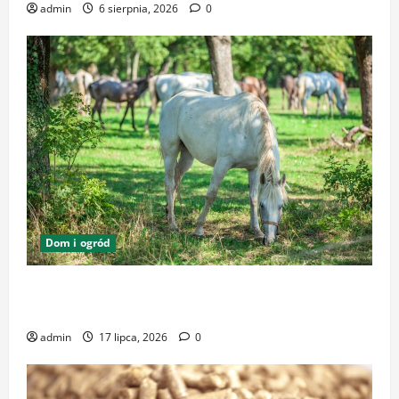
admin
6 sierpnia, 2026
0
Dom i ogród
Zrównoważone podłoża i pasze w ekologicznej
hodowli – klucz do dobrostanu zwierząt
admin
17 lipca, 2026
0