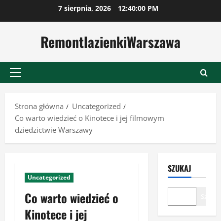
Przejdź
7 sierpnia, 2026
12:40:01 PM
do
treści
RemontlazienkiWarszawa
Menu
główne
Strona główna
Uncategorized
Co warto wiedzieć o Kinotece i jej filmowym
dziedzictwie Warszawy
SZUKAJ
Uncategorized
Co warto wiedzieć o
Szukaj
Kinotece i jej