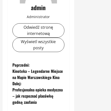
admin
Administrator
Odwiedź stronę
internetową
Wyświetl wszystkie
posty
Z
Poprzedni:
Kinoteka – Legendarne Miejsce
o
na Mapie Warszawskiego Kina
Dalej:
b
Profesjonalna opieka medyczna
a
– jak rozpoznać placówkę
godną zaufania
c