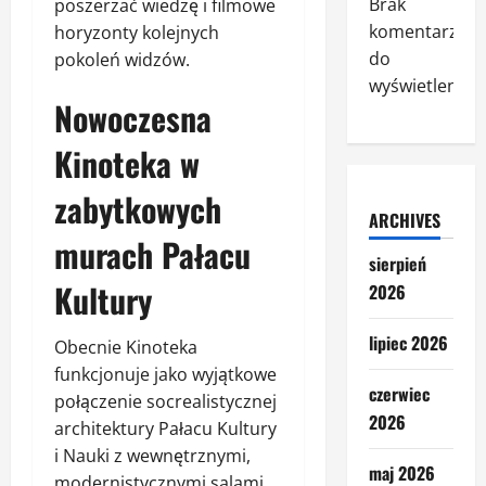
Brak
poszerzać wiedzę i filmowe
komentarzy
horyzonty kolejnych
do
pokoleń widzów.
wyświetlenia.
Nowoczesna
Kinoteka w
zabytkowych
ARCHIVES
murach Pałacu
sierpień
Kultury
2026
lipiec 2026
Obecnie Kinoteka
funkcjonuje jako wyjątkowe
czerwiec
połączenie socrealistycznej
2026
architektury Pałacu Kultury
i Nauki z wewnętrznymi,
maj 2026
modernistycznymi salami