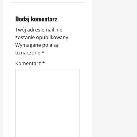
z
Dodaj komentarz
w
Twój adres email nie
p
zostanie opublikowany.
i
Wymagane pola są
oznaczone
*
s
Komentarz
*
y