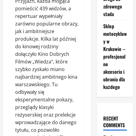
Przyjaźń, każda mogąca
zdrowego
pomieścić 439 widzów, a
stada
repertuar wypełniały
zarówno popularne obrazy,
Sklep
jak i ambitniejsze
motocyklow
produkcje. Kilka lat później
y w
do kinowej rodziny
Krakowie –
dołączyło Kino Dobrych
profesjonal
Filmów „Wiedza”, które
ne
szybko zyskało miano
akcesoria i
najbardziej ambitnego kina
ubrania dla
warszawskiego. Tu
każdego
odbywały się
eksperymentalne pokazy,
przeglądy klasyki
reżyserskiej oraz prelekcje
RECENT
wprowadzające do danego
COMMENTS
tytułu, co pozwoliło