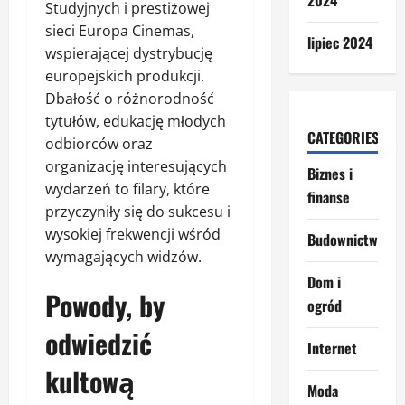
2024
Studyjnych i prestiżowej
sieci Europa Cinemas,
lipiec 2024
wspierającej dystrybucję
europejskich produkcji.
Dbałość o różnorodność
tytułów, edukację młodych
CATEGORIES
odbiorców oraz
organizację interesujących
Biznes i
wydarzeń to filary, które
finanse
przyczyniły się do sukcesu i
wysokiej frekwencji wśród
Budownictwo
wymagających widzów.
Dom i
Powody, by
ogród
odwiedzić
Internet
kultową
Moda