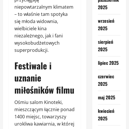
niepowtarzalnym klimatem
2025
– to właśnie tam spotyka
wrzesień
się młoda widownia,
2025
wielbiciele kina
niezależnego, jak i fani
sierpień
wysokobudżetowych
2025
superprodukcji.
Festiwale i
lipiec 2025
uznanie
czerwiec
2025
miłośników filmu
maj 2025
Ośmiu salom Kinoteki,
mieszczącym łącznie ponad
kwiecień
1400 miejsc, towarzyszy
2025
urokliwa kawiarnia, w której